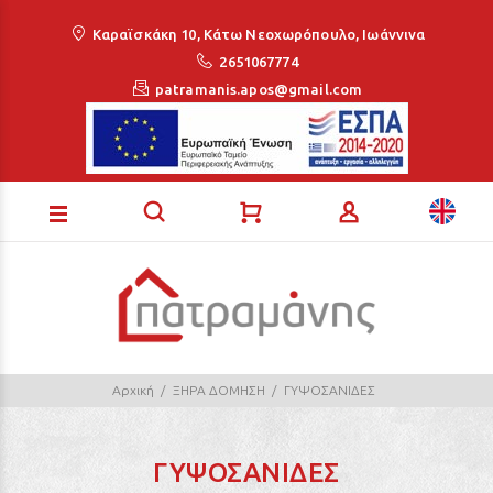
Loading...
Καραϊσκάκη 10, Κάτω Νεοχωρόπουλο, Ιωάννινα
2651067774
patramanis.apos@gmail.com
Αρχική
ΞΗΡΑ ΔΟΜΗΣΗ
ΓΥΨΟΣΑΝΙΔΕΣ
ΓΥΨΟΣΑΝΙΔΕΣ