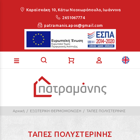
Loading...
Καραϊσκάκη 10, Κάτω Νεοχωρόπουλο, Ιωάννινα
2651067774
patramanis.apos@gmail.com
Αρχική
ΕΞΩΤΕΡΙΚΗ ΘΕΡΜΟΜΟΝΩΣΗ
ΤΑΠΕΣ ΠΟΛΥΣΤΕΡΙΝΗΣ
ΤΑΠΕΣ ΠΟΛΥΣΤΕΡΙΝΗΣ