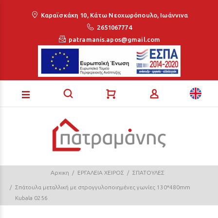
Loading...
Καραϊσκάκη 10, Κάτω Νεοχωρόπουλο, Ιωάννινα
2651067774
patramanis.apos@gmail.com
Αρχικη
ΕΡΓΑΛΕΙΑ ΧΕΙΡΟΣ
ΣΠΑΤΟΥΛΕΣ
Σπάτουλα μεταλλική με στρογγυλοποιημένες γωνίες 130*480mm
Kubala 0256