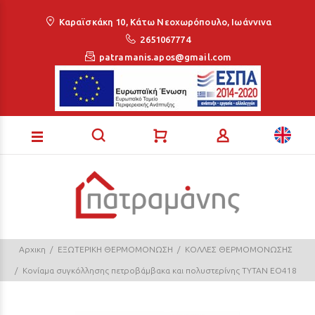
Loading...
Καραϊσκάκη 10, Κάτω Νεοχωρόπουλο, Ιωάννινα
2651067774
patramanis.apos@gmail.com
Αρχικη
ΕΞΩΤΕΡΙΚΗ ΘΕΡΜΟΜΟΝΩΣΗ
ΚΟΛΛΕΣ ΘΕΡΜΟΜΟΝΩΣΗΣ
Κονίαμα συγκόλλησης πετροβάμβακα και πολυστερίνης TYTAN EO418