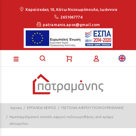
Loading...
Καραϊσκάκη 10, Κάτω Νεοχωρόπουλο, Ιωάννινα
2651067774
patramanis.apos@gmail.com
Αρχικη
ΕΡΓΑΛΕΙΑ ΧΕΙΡΟΣ
ΠΙΣΤΟΛΙΑ ΑΦΡΟΥ ΠΟΛΥΟΥΡΕΘΑΝΗΣ
Ημιεπαγγελματικό πιστόλι αφρού πολυουρεθάνης από κράμα
αλουμινίου