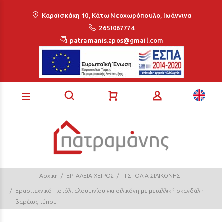
Loading...
Καραϊσκάκη 10, Κάτω Νεοχωρόπουλο, Ιωάννινα
2651067774
patramanis.apos@gmail.com
Αρχικη
ΕΡΓΑΛΕΙΑ ΧΕΙΡΟΣ
ΠΙΣΤΟΛΙΑ ΣΙΛΙΚΟΝΗΣ
Ερασιτεχνικό πιστόλι αλουμινίου για σιλικόνη με μεταλλική σκανδάλη
βαρέως τύπου