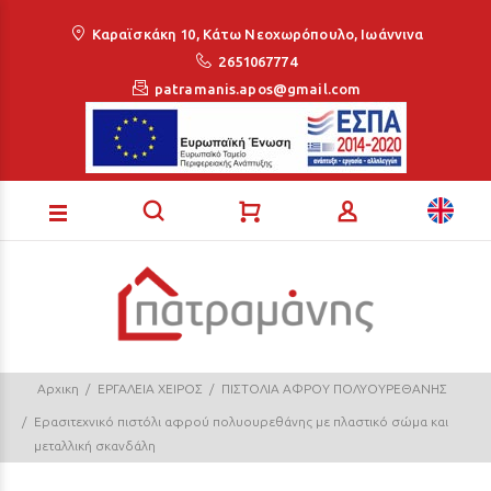
Loading...
Καραϊσκάκη 10, Κάτω Νεοχωρόπουλο, Ιωάννινα
2651067774
patramanis.apos@gmail.com
Αρχικη
ΕΡΓΑΛΕΙΑ ΧΕΙΡΟΣ
ΠΙΣΤΟΛΙΑ ΑΦΡΟΥ ΠΟΛΥΟΥΡΕΘΑΝΗΣ
Ερασιτεχνικό πιστόλι αφρού πολυουρεθάνης με πλαστικό σώμα και
μεταλλική σκανδάλη