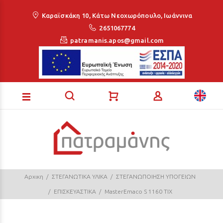
Loading...
Καραϊσκάκη 10, Κάτω Νεοχωρόπουλο, Ιωάννινα
2651067774
patramanis.apos@gmail.com
Αρχικη
ΣΤΕΓΑΝΩΤΙΚΑ ΥΛΙΚΑ
ΣΤΕΓΑΝΩΠΟΙΗΣΗ ΥΠΟΓΕΙΩΝ
ΕΠΙΣΚΕΥΑΣΤΙΚΑ
MasterEmaco S 1160 TIX