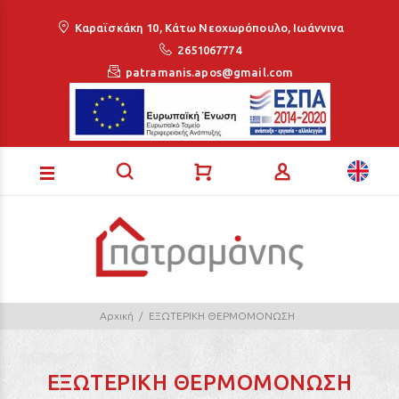
Loading...
Καραϊσκάκη 10, Κάτω Νεοχωρόπουλο, Ιωάννινα
2651067774
patramanis.apos@gmail.com
Αρχική
ΕΞΩΤΕΡΙΚΗ ΘΕΡΜΟΜΟΝΩΣΗ
ΕΞΩΤΕΡΙΚΗ ΘΕΡΜΟΜΟΝΩΣΗ